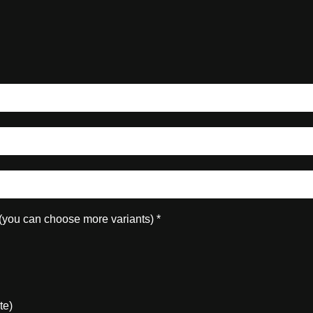
R
 (you can choose more variants)
*
e
q
u
i
r
e
d
te)