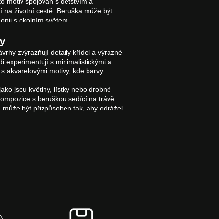
to motiv spojován s dětstvím a
í na životní cestě. Beruška může být
monii s okolním světem.
ky
ávrhy zvýrazňují detaily křídel a výrazné
ádi experimentují s minimalistickými a
o s akvarelovými motivy, kde barvy
ako jsou květiny, lístky nebo drobné
 kompozice s beruškou sedící na trávě
n může být přizpůsoben tak, aby odrážel