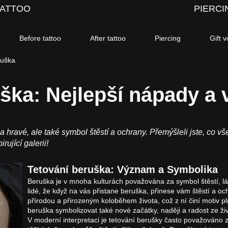
TATTOO
PIERCI
Before tattoo
After tattoo
Piercing
Gift 
ruška
uška: Nejlepší nápady a
a hravé, ale také symbol štěstí a ochrany. Přemýšleli jste, co 
ující galerii!
Tetování beruška: Význam a Symbolika
Beruška je v mnoha kulturách považována za symbol štěstí, lá
lidé, že když na vás přistane beruška, přinese vám štěstí a o
přírodou a přirozeným koloběhem života, což z ní činí motiv pl
beruška symbolizovat také nové začátky, naději a radost ze ži
V moderní interpretaci je tetování berušky často považováno z