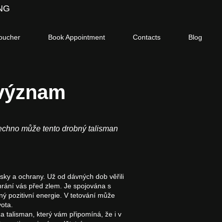
NG
voucher
Book Appointment
Contacts
Blog
 význam
všechno může tento drobný talisman
sky a ochrany. Už od dávných dob věřili
chrání vás před zlem. Je spojována s
ný pozitivní energie. V tetování může
vota.
a talisman, který vám připomíná, že i v