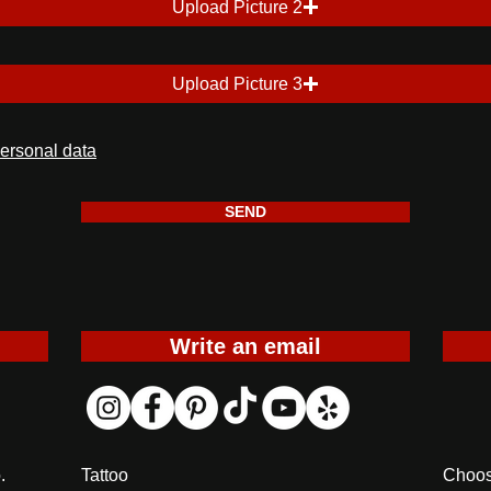
Upload Picture 2
Upload Picture 3
personal data
SEND
Write an email
.
Tattoo
Choos