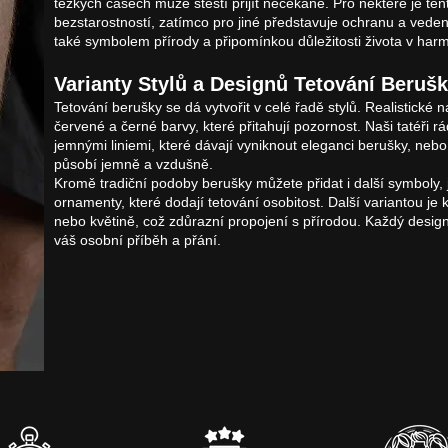
těžkých časech může štěstí přijít nečekaně. Pro některé je ten
bezstarostností, zatímco pro jiné představuje ochranu a veden
také symbolem přírody a připomínkou důležitosti života v har
Varianty Stylů a Designů Tetování Beruš
Tetování berušky se dá vytvořit v celé řadě stylů. Realistické n
červené a černé barvy, které přitahují pozornost. Naši tatéři r
jemnými liniemi, které dávají vyniknout eleganci berušky, neb
působí jemně a vzdušně.
Kromě tradiční podoby berušky můžete přidat i další symboly, j
ornamenty, které dodají tetování osobitost. Další variantou je
nebo květině, což zdůrazní propojení s přírodou. Každý desig
váš osobní příběh a přání.