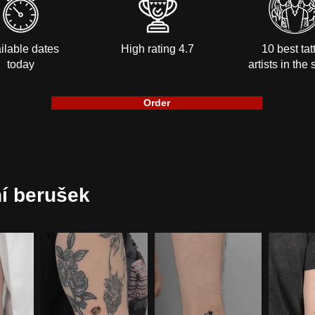
ilable dates
High rating 4.7
10 best tat
today
artists in the 
Order
ní berušek