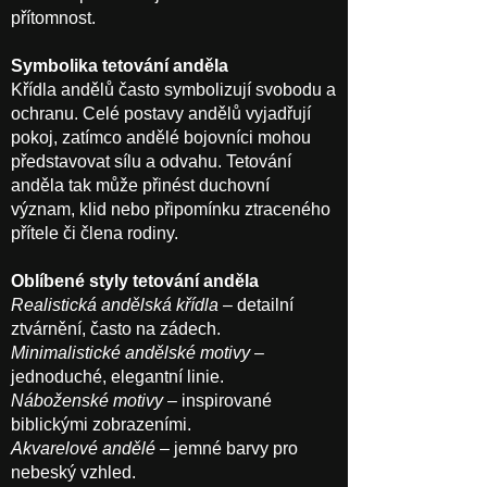
přítomnost.
Symbolika tetování anděla
Křídla andělů často symbolizují svobodu a
ochranu. Celé postavy andělů vyjadřují
pokoj, zatímco andělé bojovníci mohou
představovat sílu a odvahu. Tetování
anděla tak může přinést duchovní
význam, klid nebo připomínku ztraceného
přítele či člena rodiny.
Oblíbené styly tetování anděla
Realistická andělská křídla
– detailní
ztvárnění, často na zádech.
Minimalistické andělské motivy
–
jednoduché, elegantní linie.
Náboženské motivy
– inspirované
biblickými zobrazeními.
Akvarelové andělé
– jemné barvy pro
nebeský vzhled.